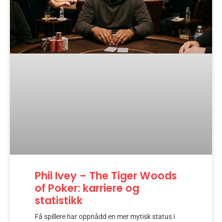
Phil Ivey – The Tiger Woods
of Poker: karriere og
statistikk
Få spillere har oppnådd en mer mytisk status i