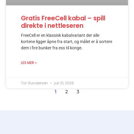
Gratis FreeCell kabal – spill
direkte i nettleseren
FreeCell er en klassisk kabalvariant der alle
kortene ligger åpne fra start, og målet er å sortere
dem i fire bunker fra ess til konge.
LES MER »
Tor Gundersen
juli 31, 2026
1
2
3