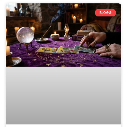
BLOGG