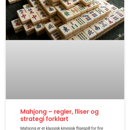
Mahjong – regler, fliser og
strategi forklart
Mahjong er et klassisk kinesisk flisespill for fire