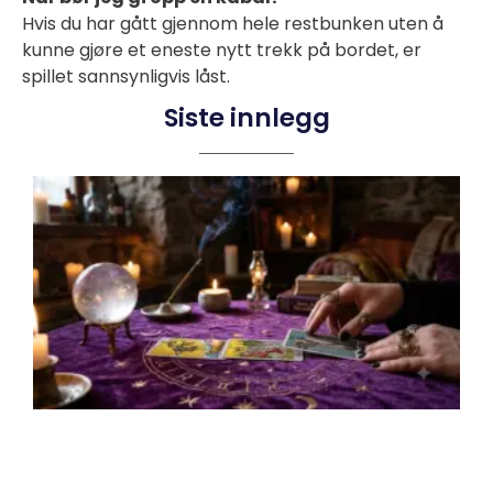
Hvis du har gått gjennom hele restbunken uten å
kunne gjøre et eneste nytt trekk på bordet, er
spillet sannsynligvis låst.
Siste innlegg
T
e
k
gu
k
l
o
t
To
Gu
au
20