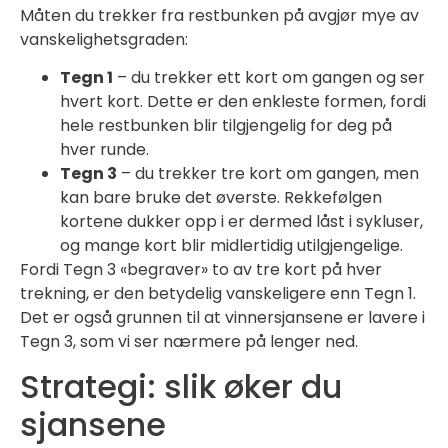
Måten du trekker fra restbunken på avgjør mye av
vanskelighetsgraden:
Tegn 1
– du trekker ett kort om gangen og ser
hvert kort. Dette er den enkleste formen, fordi
hele restbunken blir tilgjengelig for deg på
hver runde.
Tegn 3
– du trekker tre kort om gangen, men
kan bare bruke det øverste. Rekkefølgen
kortene dukker opp i er dermed låst i sykluser,
og mange kort blir midlertidig utilgjengelige.
Fordi Tegn 3 «begraver» to av tre kort på hver
trekning, er den betydelig vanskeligere enn Tegn 1.
Det er også grunnen til at vinnersjansene er lavere i
Tegn 3, som vi ser nærmere på lenger ned.
Strategi: slik øker du
sjansene