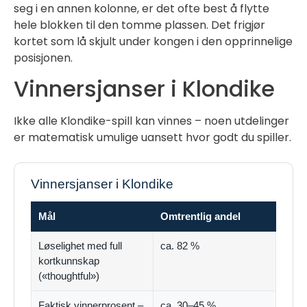
seg i en annen kolonne, er det ofte best å flytte
hele blokken til den tomme plassen. Det frigjør
kortet som lå skjult under kongen i den opprinnelige
posisjonen.
Vinnersjanser i Klondike
Ikke alle Klondike-spill kan vinnes – noen utdelinger
er matematisk umulige uansett hvor godt du spiller.
Vinnersjanser i Klondike
Mål
Omtrentlig andel
Løselighet med full
ca. 82 %
kortkunnskap
(«thoughtful»)
Faktisk vinnerprosent –
ca. 30–45 %