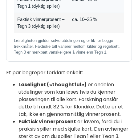
Tegn 1 (dyktig spiller)
Faktisk vinnerprosent –
ca. 10–25 %
Tegn 3 (dyktig spiller)
Løseligheten gjelder selve utdelingen og er lik for begge
trekkmåter. Faktiske tall varierer mellom kilder og regelsett.
Tegn 3 er merkbart vanskeligere å vinne enn Tegn 1.
Et par begreper forklart enkelt:
Løselighet («thoughtful»)
er andelen
utdelinger som kan løses hvis du kjenner
plasseringen til alle kort. Forskning anslår
dette til rundt 82 % for Klondike. Dette er et
tak, ikke en gjennomsnittlig vinnerprosent.
Faktisk vinnerprosent
er lavere, fordi du i
praksis spiller med skjulte kort. Den avhenger
sterkt av om du spiller Tegn 1 eller Tegn 3.