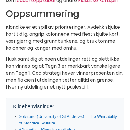
som
edderkoppkabal
og andre
klassiske kortspill
.
Oppsummering
Klondike er et spill av prioriteringer. Avdekk skjulte
kort tidlig, angrip kolonnene med flest skjulte kort,
vær gjerrig med grunnbunkene, og bruk tomme
kolonner og konger med omhu.
Husk samtidig at noen utdelinger rett og slett ikke
kan vinnes, og at Tegn 3 er merkbart vanskeligere
enn Tegn 1. God strategi hever vinnerprosenten din,
men flaksen i utdelingen setter alltid en grense.
Hver ny utdeling er et nytt puslespill.
Kildehenvisninger
Solvitaire (University of St Andrews) – The Winnability
of Klondike Solitaire
Wikipedia – Klondike (solitaire)