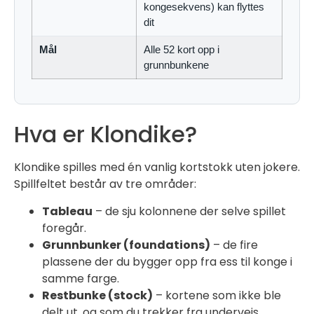
kongesekvens) kan flyttes
dit
Mål
Alle 52 kort opp i
grunnbunkene
Hva er Klondike?
Klondike spilles med én vanlig kortstokk uten jokere.
Spillfeltet består av tre områder:
Tableau
– de sju kolonnene der selve spillet
foregår.
Grunnbunker (foundations)
– de fire
plassene der du bygger opp fra ess til konge i
samme farge.
Restbunke (stock)
– kortene som ikke ble
delt ut, og som du trekker fra underveis.