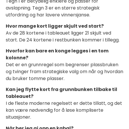
Tegn 1 er betydelig enklere og passer for
avslapning. Tegn 3 er en større strategisk
utfordring og har lavere vinnersjanse.
Hvor mange kort ligger skjult ved start?
Av de 28 kortene i tableauet ligger 21 skjult ved
start. De 24 kortene i restbunken kommer i tillegg.
Hvorfor kan bare en konge legges i en tom
kolonne?
Det er en grunnregel som begrenser plassbruken
og tvinger fram strategiske valg om når og hvordan
du bruker tomme plasser.
Kan jeg flytte kort fra grunnbunken tilbake til
tableauet?
I de fleste moderne regelsett er dette tillatt, og det
kan være nødvendig for å løse kompliserte
situasjoner.
Når bør jeg gi opp en kabal?