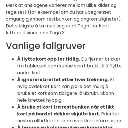
Merk at anslagene varierer mellom ulike kilder og
regelsett (for eksempel om du har ubegrenset
omgang gjennom restbunken og angremuligheter).
Det viktigste å ta med seg er at Tegn 1 er klart
lettere å vinne enn Tegn 3.
Vanlige fallgruver
Å flytte kort opp for tidlig.
Du fjerner brikker
fra tableauet som kunne vært brukt til å flytte
andre kort.
Å ignorere brettet etter hver trekning.
Et
nylig avdekket kort kan gjøre det mulig å
bruke et kort som tidligere lå ubrukt. Skann
hele brettet hyppig.
Å bruke et kort fra restbunken når et likt
kort på bordet dekker skjulte kort.
Prioriter
nesten alltid kortet som avdekker informasjon.
Å tømme en kolonne uten en konge klar.