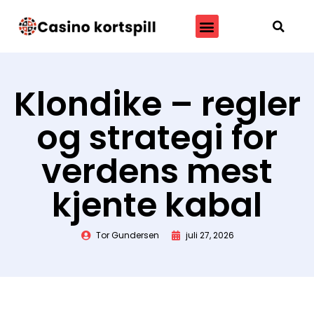
Casino kortspill
Kortspill for 2
Klondike – regler
og strategi for
verdens mest
kjente kabal
Tor Gundersen
juli 27, 2026