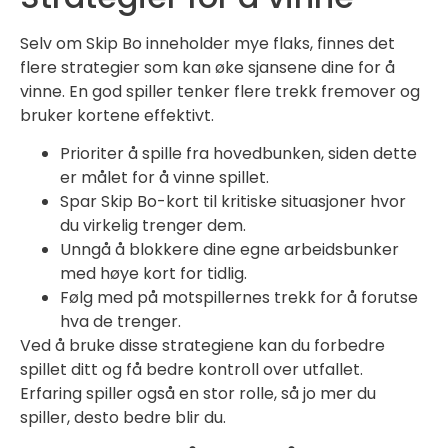
Selv om Skip Bo inneholder mye flaks, finnes det
flere strategier som kan øke sjansene dine for å
vinne. En god spiller tenker flere trekk fremover og
bruker kortene effektivt.
Prioriter å spille fra hovedbunken, siden dette
er målet for å vinne spillet.
Spar Skip Bo-kort til kritiske situasjoner hvor
du virkelig trenger dem.
Unngå å blokkere dine egne arbeidsbunker
med høye kort for tidlig.
Følg med på motspillernes trekk for å forutse
hva de trenger.
Ved å bruke disse strategiene kan du forbedre
spillet ditt og få bedre kontroll over utfallet.
Erfaring spiller også en stor rolle, så jo mer du
spiller, desto bedre blir du.