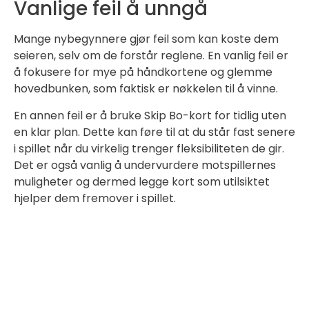
Vanlige feil å unngå
Mange nybegynnere gjør feil som kan koste dem
seieren, selv om de forstår reglene. En vanlig feil er
å fokusere for mye på håndkortene og glemme
hovedbunken, som faktisk er nøkkelen til å vinne.
En annen feil er å bruke Skip Bo-kort for tidlig uten
en klar plan. Dette kan føre til at du står fast senere
i spillet når du virkelig trenger fleksibiliteten de gir.
Det er også vanlig å undervurdere motspillernes
muligheter og dermed legge kort som utilsiktet
hjelper dem fremover i spillet.