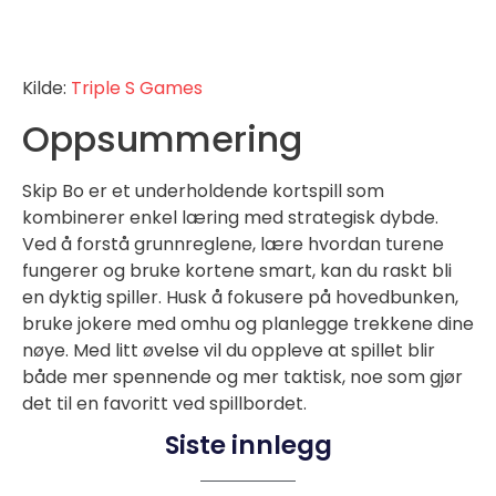
Kilde:
Triple S Games
Oppsummering
Skip Bo er et underholdende kortspill som
kombinerer enkel læring med strategisk dybde.
Ved å forstå grunnreglene, lære hvordan turene
fungerer og bruke kortene smart, kan du raskt bli
en dyktig spiller. Husk å fokusere på hovedbunken,
bruke jokere med omhu og planlegge trekkene dine
nøye. Med litt øvelse vil du oppleve at spillet blir
både mer spennende og mer taktisk, noe som gjør
det til en favoritt ved spillbordet.
Siste innlegg