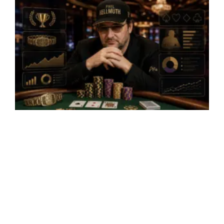
Ph
H
–
P
Br
st
o
ka
To
Gu
au
20