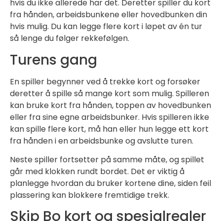
hvis du ikke allerede har det. Deretter spiller du kort
fra hånden, arbeidsbunkene eller hovedbunken din
hvis mulig. Du kan legge flere kort i løpet av én tur
så lenge du følger rekkefølgen.
Turens gang
En spiller begynner ved å trekke kort og forsøker
deretter å spille så mange kort som mulig. Spilleren
kan bruke kort fra hånden, toppen av hovedbunken
eller fra sine egne arbeidsbunker. Hvis spilleren ikke
kan spille flere kort, må han eller hun legge ett kort
fra hånden i en arbeidsbunke og avslutte turen.
Neste spiller fortsetter på samme måte, og spillet
går med klokken rundt bordet. Det er viktig å
planlegge hvordan du bruker kortene dine, siden feil
plassering kan blokkere fremtidige trekk.
Skip Bo kort og spesialregler