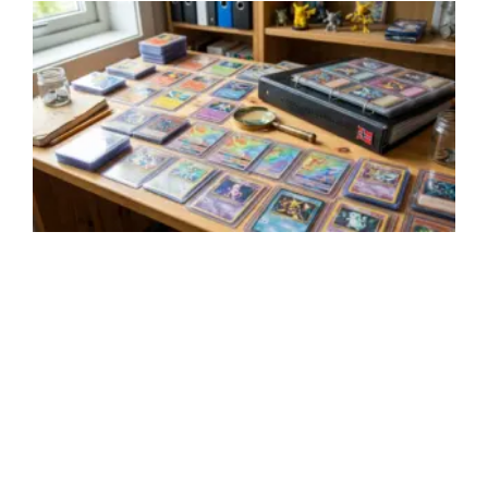
P
ko
ve
g
o
s
fo
To
a
20